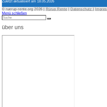
Zuletzt aktualisiert am 18.05.2026
© ruerup-rente.org 2026 |
Rürup Rente
|
Datenschutz
|
Impre
Menü schließen
über uns