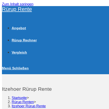
Zum Inhalt springen
Rürup Rente
Angebot
Rürup Rechner
Vergleich
Menü
Schließen
Itzehoer Rürup Rente
Startseite
>
Rürup Renten
>
Itzehoer Rürup Rente