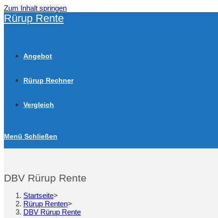
Zum Inhalt springen
Rürup Rente
Angebot
Rürup Rechner
Vergleich
Menü
Schließen
DBV Rürup Rente
Startseite
>
Rürup Renten
>
DBV Rürup Rente