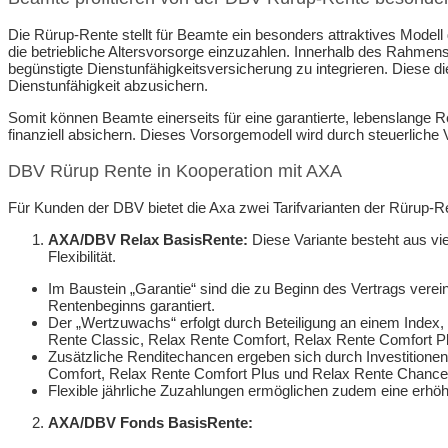
Die Rürup-Rente stellt für Beamte ein besonders attraktives Modell d
die betriebliche Altersvorsorge einzuzahlen. Innerhalb des Rahmens
begünstigte Dienstunfähigkeitsversicherung zu integrieren. Diese die
Dienstunfähigkeit abzusichern.
Somit können Beamte einerseits für eine garantierte, lebenslange Re
finanziell absichern. Dieses Vorsorgemodell wird durch steuerliche V
DBV Rürup Rente in Kooperation mit AXA
Für Kunden der DBV bietet die Axa zwei Tarifvarianten der Rürup-R
AXA/DBV Relax BasisRente:
Diese Variante besteht aus vi
Flexibilität.
Im Baustein „Garantie“ sind die zu Beginn des Vertrags vere
Rentenbeginns garantiert.
Der „Wertzuwachs“ erfolgt durch Beteiligung an einem Index
Rente Classic, Relax Rente Comfort, Relax Rente Comfort P
Zusätzliche Renditechancen ergeben sich durch Investitionen
Comfort, Relax Rente Comfort Plus und Relax Rente Chance
Flexible jährliche Zuzahlungen ermöglichen zudem eine erhöh
AXA/DBV Fonds BasisRente: