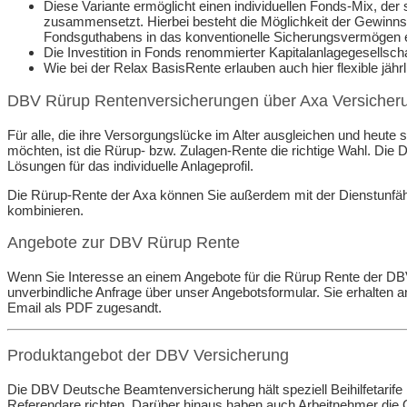
Diese Variante ermöglicht einen individuellen Fonds-Mix, de
zusammensetzt. Hierbei besteht die Möglichkeit der Gewinnsi
Fondsguthabens in das konventionelle Sicherungsvermögen e
Die Investition in Fonds renommierter Kapitalanlagegesellsch
Wie bei der Relax BasisRente erlauben auch hier flexible jäh
DBV Rürup Rentenversicherungen über Axa Versicher
Für alle, die ihre Versorgungslücke im Alter ausgleichen und heute s
möchten, ist die Rürup- bzw. Zulagen-Rente die richtige Wahl. Die D
Lösungen für das individuelle Anlageprofil.
Die Rürup-Rente der Axa können Sie außerdem mit der Dienstunfäh
kombinieren.
Angebote zur DBV Rürup Rente
Wenn Sie Interesse an einem Angebote für die Rürup Rente der DB
unverbindliche Anfrage über unser Angebotsformular. Sie erhalten
Email als PDF zugesandt.
Produktangebot der DBV Versicherung
Die DBV Deutsche Beamtenversicherung hält speziell Beihilfetarife
Referendare richten. Darüber hinaus haben auch Arbeitnehmer die 