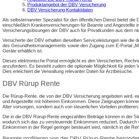
Produktangebot der DBV Versicherung
DBV Versicherung Kontaktdaten
Als selbsternannter Spezialist für den öffentlichen Dienst bietet 
einschließlich Krankenversicherungen für Beamte und Angestellte im
Versicherungslösungen der DBV auch für Privatkunden aus dem nich
Versicherte der DBV erhalten dieselben Serviceleistungen wie die 
des Gesundheitsmanagements sowie den Zugang zum E-Portal „Mein
Geräte erhältlich ist.
Dieses elektronische Portal ermöglicht es den Versicherten, Rechn
anzufordern. Es besteht zudem die optionale Möglichkeit für jeden V
Dies erleichtert die Verwaltung relevanter Daten für Arztbesuche.
DBV Rürup Rente
Die Rürup-Rente, die von der DBV Versicherung angeboten wird, eig
und Angestellte mit höherem Einkommen. Diese Zielgruppen können du
Alter vorsorgen, sondern auch von steuerlichen Vorteilen profitieren.
Die in die DBV Rürup-Rente eingezahlten Beiträge können in der 
wodurch sich das zu versteuernde Einkommen reduziert. Dadurch ver
Einkommen in der Regel geringer besteuert wird, nämlich in die Re
Beamte profitieren von der DBV Rürup-Rente besonde