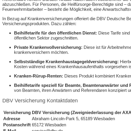
abzuschließen. Für Personen, die Heilfürsorge-Berechtigte sind – d
Feuerwehrmitarbeiter – besteht die Möglichkeit, eine Anwartschaft
In Bezug auf Krankenversicherungen offeriert die DBV Deutsche B
Versicherungsprodukten. Dazu zählen:
Beihilfetarife für den öffentlichen Dienst:
Diese Tarife sind
öffentlichen Sektor zugeschnitten.
Private Krankenvollversicherung:
Diese ist für Arbeitnehme
krankenversichern möchten.
Selbstständige Krankenhaustagegeldversicherung:
Hierbe
Kosten während eines Krankenhausaufenthalts vorgesehen is
Kranken-Rürup-Renten:
Dieses Produkt kombiniert Kranken
Beihilfetarife speziell für Beamte, Beamtenanwärter und 
von Beamten, ihren Anwärtern und Referendaren konzipiert u
DBV Versicherung Kontaktdaten
Versicherung
DBV Versicherung (Zweigniederlassung der AX
Adresse
Abraham-Lincoln-Park 5, 65189 Wiesbaden
Postanschrift
65172 Wiesbaden
E-Mail
service@dbv.de