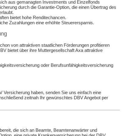
r sich aus gemanagten Investments und Einzelfonds
cherung durch die Garantie-Option, die einen Übertrag des
rlaubt.
aften bietet hohe Renditechancen.
rliche Zuzahlungen eine erhöhte Steuerersparnis.
ung
chon von attraktiven staatlichen Förderungen profitieren
BV bietet über ihre Muttergesellschaft Axa attraktive
igkeitsversicherung oder Berufsunfähigkeitsversicherung
V Versicherung haben, senden Sie uns einfach eine
 anschließend zeitnah Ihr gewünschtes DBV Angebot per
 bereit, die sich an Beamte, Beamtenanwärter und
Option, eine private Krankenversicherung bei der DBV