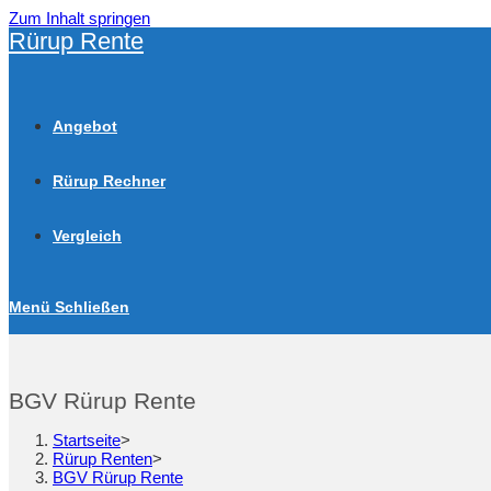
Zum Inhalt springen
Rürup Rente
Angebot
Rürup Rechner
Vergleich
Menü
Schließen
BGV Rürup Rente
Startseite
>
Rürup Renten
>
BGV Rürup Rente