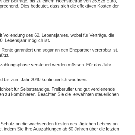
 der Beiträge, bis zu einem Höchstbetrag von 26.528 Euro,
prechend. Dies bedeutet, dass sich die effektiven Kosten der
Vollendung des 62. Lebensjahres, wobei für Verträge, die
. Lebensjahr möglich ist.
e Rente garantiert und sogar an den Ehepartner vererbbar ist.
ützt.
Auszahlungsphase versteuert werden müssen. Für das Jahr
ird bis zum Jahr 2040 kontinuierlich wachsen.
hkeit für Selbstständige, Freiberufler und gut verdienende
ilen zu kombinieren. Beachten Sie die erwähnten steuerlichen
n Schutz an die wachsenden Kosten des täglichen Lebens an.
le, indem Sie Ihre Auszahlungen ab 60 Jahren über die letzten