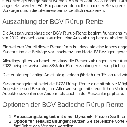
steuerlich geltend gemacht werden. Ab dem Jahr 2023 können 100%
abgesetzt werden. Für Ehepaare verdoppelt sich dieser Betrag ents
Vorsorge durch die Steuerersparnis deutlich reduzieren.
Auszahlung der BGV Rürup-Rente
Die Auszahlungsphase der BGV Rürup-Rente beginnt frühestens mit 
vor 2012 abgeschlossen wurden, eine Auszahlung bereits ab dem 60
Ein weiterer Vorteil dieser Rentenform ist, dass sie eine lebenslang
Zudem sind die Beiträge vor Insolvenz und Hartz-IV-Bezügen gesch
Allerdings gilt es zu beachten, dass die Rentenzahlungen in der 
2023 beispielsweise sind 83% der Rentenzahlungen steuerpflichtig.
Dieser steuerpflichtige Anteil steigt jedoch jährlich um 1% an und w
Zusammengefasst bietet die BGV Rürup-Rente eine attraktive Möglic
Angestellte und Beamte, ihre Altersvorsorge mit steuerlichen Vorte
Aspekte sowohl in der Anspar- als auch in der Auszahlungsphase.
Optionen der BGV Badische Rürup Rente
Anpassungsfähigkeit mit einer Dynamik
: Passen Sie Ihre
Option für Teilauszahlungen
: Nutzen Sie steuerliche Vortei
fünf Jahre des Vertrags verteilen.