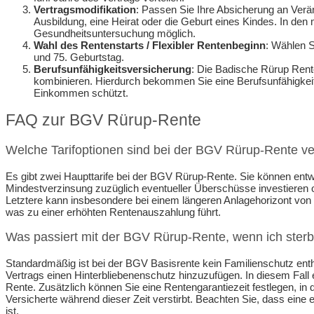
Vertragsmodifikation
: Passen Sie Ihre Absicherung an Verä
Ausbildung, eine Heirat oder die Geburt eines Kindes. In de
Gesundheitsuntersuchung möglich.
Wahl des Rentenstarts / Flexibler Rentenbeginn
: Wählen S
und 75. Geburtstag.
Berufsunfähigkeitsversicherung
: Die Badische Rürup Rente
kombinieren. Hierdurch bekommen Sie eine Berufsunfähigkeitsr
Einkommen schützt.
FAQ zur BGV Rürup-Rente
Welche Tarifoptionen sind bei der BGV Rürup-Rente v
Es gibt zwei Haupttarife bei der BGV Rürup-Rente. Sie können entwed
Mindestverzinsung zuzüglich eventueller Überschüsse investieren 
Letztere kann insbesondere bei einem längeren Anlagehorizont von 
was zu einer erhöhten Rentenauszahlung führt.
Was passiert mit der BGV Rürup-Rente, wenn ich ster
Standardmäßig ist bei der BGV Basisrente kein Familienschutz enth
Vertrags einen Hinterbliebenenschutz hinzuzufügen. In diesem Fall
Rente. Zusätzlich können Sie eine Rentengarantiezeit festlegen, in d
Versicherte während dieser Zeit verstirbt. Beachten Sie, dass eine
ist.