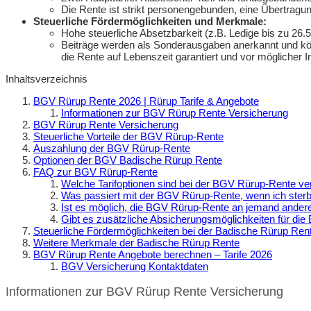
Die Rente ist strikt personengebunden, eine Übertragun
Steuerliche Fördermöglichkeiten und Merkmale:
Hohe steuerliche Absetzbarkeit (z.B. Ledige bis zu 26.5
Beiträge werden als Sonderausgaben anerkannt und kö
die Rente auf Lebenszeit garantiert und vor möglicher 
Inhaltsverzeichnis
BGV Rürup Rente 2026 | Rürup Tarife & Angebote
Informationen zur BGV Rürup Rente Versicherung
BGV Rürup Rente Versicherung
Steuerliche Vorteile der BGV Rürup-Rente
Auszahlung der BGV Rürup-Rente
Optionen der BGV Badische Rürup Rente
FAQ zur BGV Rürup-Rente
Welche Tarifoptionen sind bei der BGV Rürup-Rente ve
Was passiert mit der BGV Rürup-Rente, wenn ich ster
Ist es möglich, die BGV Rürup-Rente an jemand ander
Gibt es zusätzliche Absicherungsmöglichkeiten für di
Steuerliche Fördermöglichkeiten bei der Badische Rürup Ren
Weitere Merkmale der Badische Rürup Rente
BGV Rürup Rente Angebote berechnen – Tarife 2026
BGV Versicherung Kontaktdaten
Informationen zur BGV Rürup Rente Versicherung