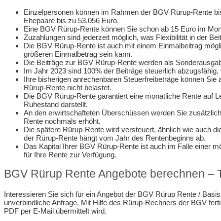
Einzelpersonen können im Rahmen der BGV Rürup-Rente bis 
Ehepaare bis zu 53.056 Euro.
Eine BGV Rürup-Rente können Sie schon ab 15 Euro im Mon
Zuzahlungen sind jederzeit möglich, was Flexibilität in der Be
Die BGV Rürup-Rente ist auch mit einem Einmalbeitrag möglic
größeren Einmalbetrag sein kann.
Die Beiträge zur BGV Rürup-Rente werden als Sonderausgaben 
Im Jahr 2023 sind 100% der Beiträge steuerlich abzugsfähig,
Ihre bisherigen anrechenbaren Steuerfreibeträge können Sie
Rürup-Rente nicht belastet.
Die BGV Rürup-Rente garantiert eine monatliche Rente auf L
Ruhestand darstellt.
An den erwirtschafteten Überschüssen werden Sie zusätzlich be
Rente nochmals erhöht.
Die spätere Rürup-Rente wird versteuert, ähnlich wie auch die
der Rürup-Rente hängt vom Jahr des Rentenbeginns ab.
Das Kapital Ihrer BGV Rürup-Rente ist auch im Falle einer mö
für Ihre Rente zur Verfügung.
BGV Rürup Rente Angebote berechnen – T
Interessieren Sie sich für ein Angebot der BGV Rürup Rente / Basi
unverbindliche Anfrage. Mit Hilfe des Rürup-Rechners der BGV fertig
PDF per E-Mail übermittelt wird.